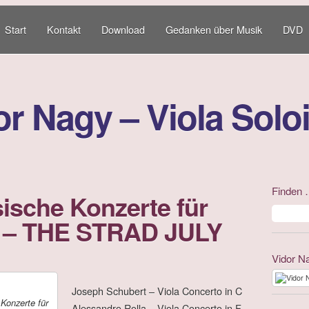
Start
Kontakt
Download
Gedanken über Musik
DVD
or Nagy – Viola Soloi
Finden
ische Konzerte für
a – THE STRAD JULY
Vidor N
Joseph Schubert – Viola Concerto in C
 Konzerte für
Alessandro Rolla – Viola Concerto in F