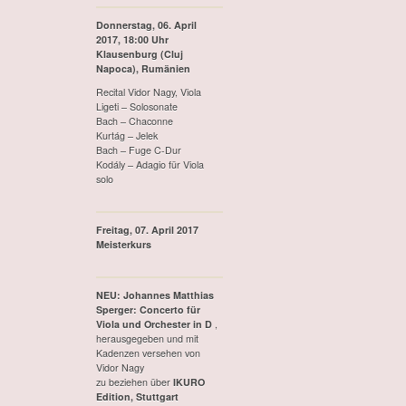
Donnerstag, 06. April
2017, 18:00 Uhr
Klausenburg (Cluj
Napoca), Rumänien
Recital Vidor Nagy, Viola
Ligeti – Solosonate
Bach – Chaconne
Kurtág – Jelek
Bach – Fuge C-Dur
Kodály – Adagio für Viola
solo
Freitag, 07. April 2017
Meisterkurs
NEU: Johannes Matthias
Sperger: Concerto für
Viola und Orchester in D
,
herausgegeben und mit
Kadenzen versehen von
Vidor Nagy
zu beziehen über
IKURO
Edition, Stuttgart