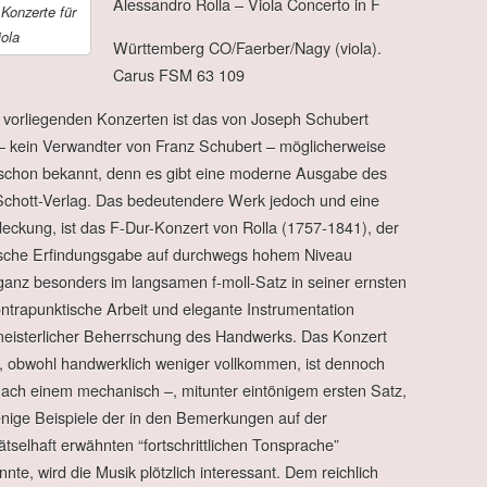
Alessandro Rolla – Viola Concerto in F
 Konzerte für
iola
Württemberg CO/Faerber/Nagy (viola).
Carus FSM 63 109
 vorliegenden Konzerten ist das von Joseph Schubert
– kein Verwandter von Franz Schubert – möglicherweise
 schon bekannt, denn es gibt eine moderne Ausgabe des
chott-Verlag. Das bedeutendere Werk jedoch und eine
deckung, ist das F-Dur-Konzert von Rolla (1757-1841), der
sche Erfindungsgabe auf durchwegs hohem Niveau
ganz besonders im langsamen f-moll-Satz in seiner ernsten
ntrapunktische Arbeit und elegante Instrumentation
eisterlicher Beherrschung des Handwerks. Das Konzert
, obwohl handwerklich weniger vollkommen, ist dennoch
nach einem mechanisch –, mitunter eintönigem ersten Satz,
enige Beispiele der in den Bemerkungen auf der
rätselhaft erwähnten “fortschrittlichen Tonsprache”
nte, wird die Musik plötzlich interessant. Dem reichlich