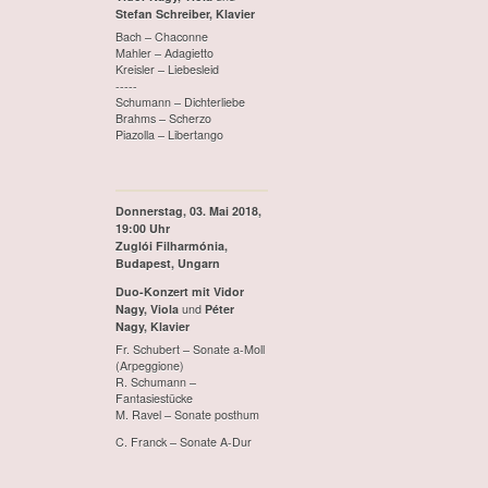
Stefan Schreiber, Klavier
Bach – Chaconne
Mahler – Adagietto
Kreisler – Liebesleid
-----
Schumann – Dichterliebe
Brahms – Scherzo
Piazolla – Libertango
Donnerstag, 03. Mai 2018,
19:00 Uhr
Zuglói Filharmónia,
Budapest, Ungarn
Duo-Konzert mit
Vidor
Nagy, Viola
und
Péter
Nagy, Klavier
Fr. Schubert – Sonate a-Moll
(Arpeggione)
R. Schumann –
Fantasiestücke
M. Ravel – Sonate posthum
C. Franck – Sonate A-Dur