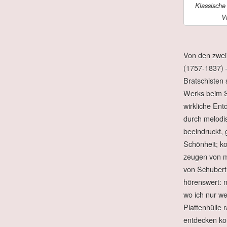
Klassische
V
Von den zwei
(1757-1837) 
Bratschisten
Werks beim S
wirkliche Ent
durch melodi
beeindruckt, 
Schönheit; ko
zeugen von m
von Schubert
hörenswert: 
wo ich nur w
Plattenhülle 
entdecken kon