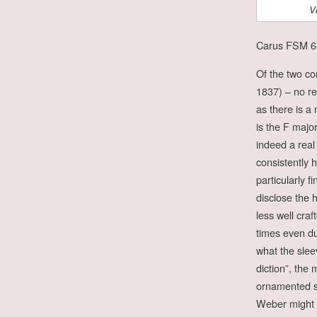
V
Carus FSM 6
Of the two co
1837) – no re
as there is a
is the F majo
indeed a real 
consistently 
particularly 
disclose the 
less well craf
times even du
what the slee
diction”, the
ornamented sl
Weber might w