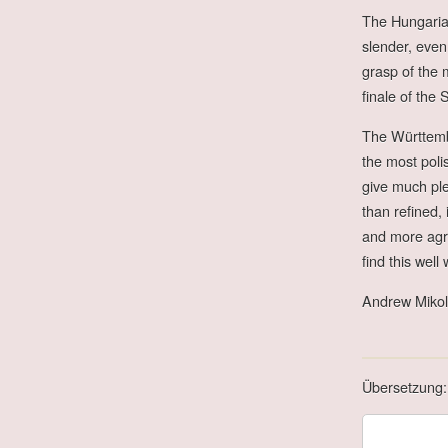
The Hungarian
slender, even
grasp of the m
finale of the
The Württembe
the most poli
give much ple
than refined, 
and more agree
find this well
Andrew Mikol
Übersetzung: