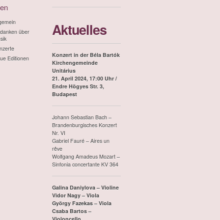
ien
lgemein
Aktuelles
danken über
sik
nzerte
Konzert in der Béla Bartók
ue Editionen
Kirchengemeinde
Unitárius
21. April 2024, 17:00 Uhr /
Endre Högyes Str. 3,
Budapest
Johann Sebastian Bach –
Brandenburgisches Konzert
Nr. VI
Gabriel Fauré – Aires un
rêve
Wolfgang Amadeus Mozart –
Sinfonia concertante KV 364
Galina Daniylova – Violine
Vidor Nagy – Viola
György Fazekas – Viola
Csaba Bartos –
Violoncello