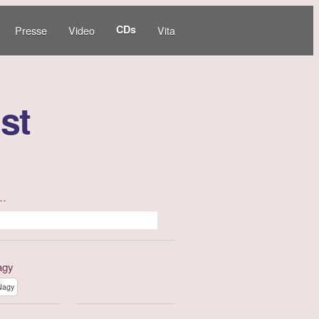
CDs
Presse
Video
Vita
st
 …
agy