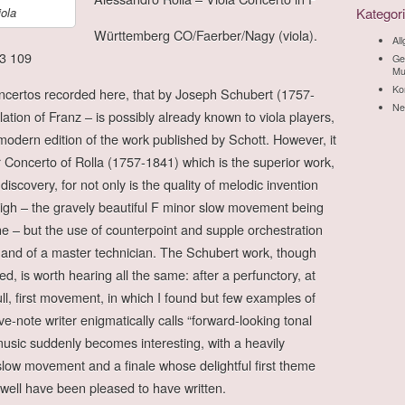
Kategor
iola
Württemberg CO/Faerber/Nagy (viola).
Al
3 109
Ge
Mu
Ko
ncertos recorded here, that by Joseph Schubert (1757-
Ne
lation of Franz – is possibly already known to viola players,
 modern edition of the work published by Schott. However, it
r Concerto of Rolla (1757-1841) which is the superior work,
discovery, for not only is the quality of melodic invention
high – the gravely beautiful F minor slow movement being
fine – but the use of counterpoint and supple orchestration
hand of a master technician. The Schubert work, though
ted, is worth hearing all the same: after a perfunctory, at
ll, first movement, in which I found but few examples of
ve-note writer enigmatically calls “forward-looking tonal
 music suddenly becomes interesting, with a heavily
ow movement and a finale whose delightful first theme
ell have been pleased to have written.