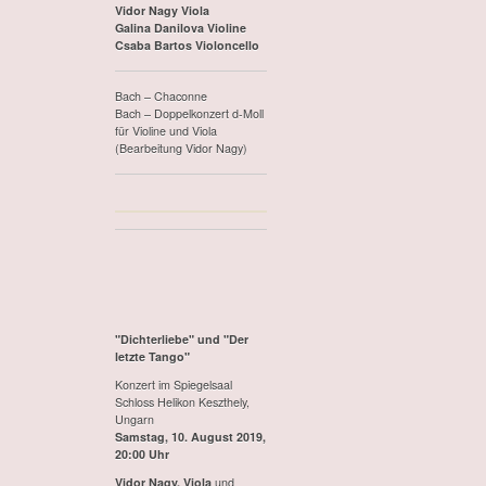
Vidor Nagy Viola
Galina Danilova Violine
Csaba Bartos Violoncello
Bach – Chaconne
Bach – Doppelkonzert d-Moll
für Violine und Viola
(Bearbeitung Vidor Nagy)
"Dichterliebe" und "Der
letzte Tango"
Konzert im Spiegelsaal
Schloss Helikon Keszthely,
Ungarn
Samstag, 10. August 2019,
20:00 Uhr
Vidor Nagy, Viola
und