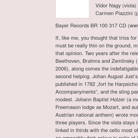
Vidor Nagy (viola)
Carmen Piazzini (
Bayer Records BR 100 317 CD (ww
If, like me, you thought that trios for
must be really thin on the ground, 
that opinion. Two years after the rel
Beethoven, Brahms and Zemlinsky (
2006), along comes the indefatigabl
second helping. Johan August Just’
published in 1782 „fort he Harpsicho
Accompanyments“, and the sting par
modest. Johann Baptist Holzer (a 
Freemason lodge as Mozart, and aut
Austrian national anthem) wrote mor
three players. Since the viola stays in
linked in thirds with the cello most o
an agreeably dark colour in spite of 