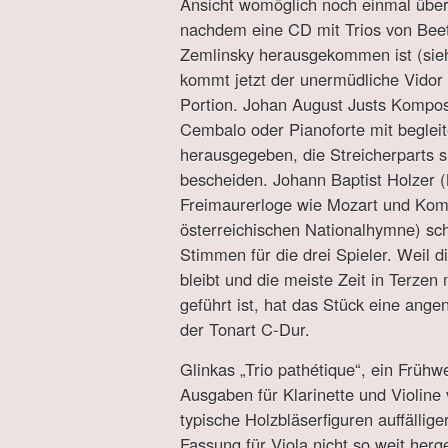
Ansicht womöglich noch einmal übe
nachdem eine CD mit Trios von Bee
Zemlinsky herausgekommen ist (sie
kommt jetzt der unermüdliche Vidor
Portion. Johan August Justs Kompos
Cembalo oder Pianoforte mit beglei
herausgegeben, die Streicherparts 
bescheiden. Johann Baptist Holzer (
Freimaurerloge wie Mozart und Komp
österreichischen Nationalhymne) sch
Stimmen für die drei Spieler. Weil di
bleibt und die meiste Zeit in Terzen
geführt ist, hat das Stück eine ang
der Tonart C-Dur.
Glinkas „Trio pathétique“, ein Früh
Ausgaben für Klarinette und Violine v
typische Holzbläserfiguren auffällige
Fassung für Viola nicht so weit herge